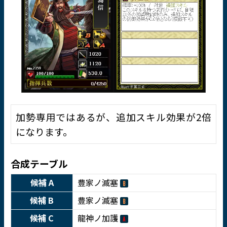
加勢専用ではあるが、追加スキル効果が2倍
になります。
合成テーブル
候補 A
豊家ノ滅塞
候補 B
豊家ノ滅塞
候補 C
龍神ノ加護