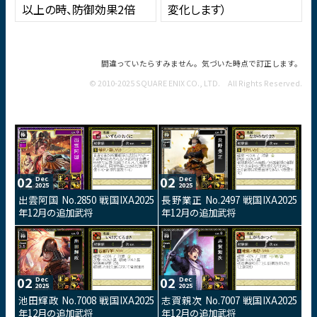
以上の時、防御効果2倍
変化します）
間違っていたらすみません。気づいた時点で訂正します。
© 2010-2025 SQUARE ENIX CO., LTD. All Rights Reserved.
02
02
Dec
Dec
2025
2025
出雲阿国 No.2850 戦国IXA2025
長野業正 No.2497 戦国IXA2025
年12月の追加武将
年12月の追加武将
02
02
Dec
Dec
2025
2025
池田輝政 No.7008 戦国IXA2025
志賀親次 No.7007 戦国IXA2025
年12月の追加武将
年12月の追加武将