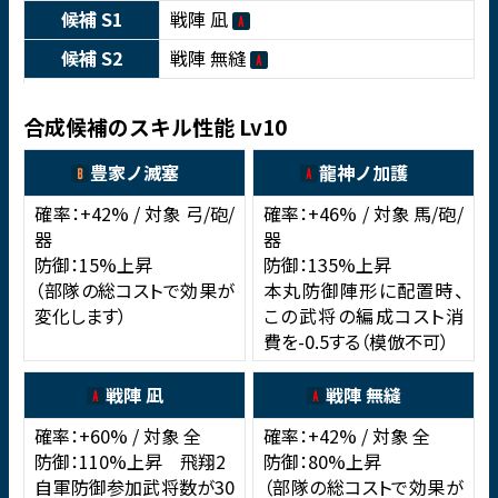
候補 S1
戦陣 凪
候補 S2
戦陣 無縫
合成候補のスキル性能 Lv10
豊家ノ滅塞
龍神ノ加護
確率：+42% / 対象 弓/砲/
確率：+46% / 対象 馬/砲/
器
器
防御：15%上昇
防御：135%上昇
（部隊の総コストで効果が
本丸防御陣形に配置時、
変化します）
この武将の編成コスト消
費を-0.5する（模倣不可）
戦陣 凪
戦陣 無縫
確率：+60% / 対象 全
確率：+42% / 対象 全
防御：110%上昇 飛翔2
防御：80%上昇
自軍防御参加武将数が30
（部隊の総コストで効果が