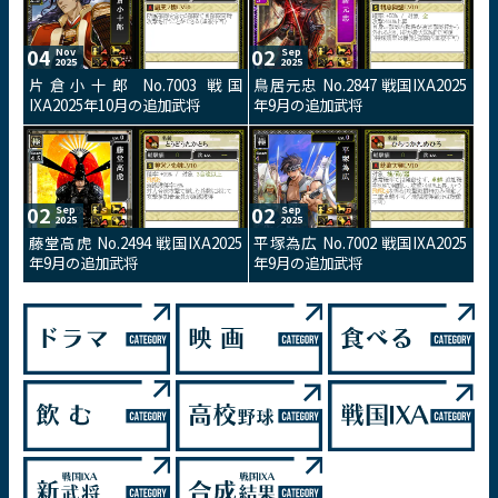
04
02
Nov
Sep
2025
2025
片倉小十郎 No.7003 戦国
鳥居元忠 No.2847 戦国IXA2025
IXA2025年10月の追加武将
年9月の追加武将
02
02
Sep
Sep
2025
2025
藤堂高虎 No.2494 戦国IXA2025
平塚為広 No.7002 戦国IXA2025
年9月の追加武将
年9月の追加武将