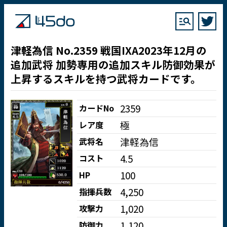
津軽為信 No.2359 戦国IXA2023年12月の
追加武将 加勢専用の追加スキル防御効果が
上昇するスキルを持つ武将カードです。
2359
カードNo
極
レア度
津軽為信
武将名
4.5
コスト
100
HP
4,250
指揮兵数
1,020
攻撃力
1,120
防御力