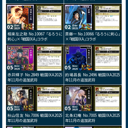
02
02
Dec
Dec
2025
2025
相楽左之助 No.10067 「るろうに
斎藤一 No.10066 「るろうに剣心」
剣心」×「戦国IXA」コラボ
×「戦国IXA」コラボ
05
05
Nov
Nov
2025
2025
赤井輝子 No.2849 戦国IXA2025
的場昌長 No.2496 戦国IXA2025
年11月の追加武将
年11月の追加武将
05
05
Nov
Nov
2025
2025
秋山信友 No.7006 戦国IXA2025
北条幻庵 No.7005 戦国IXA2025
年11月の追加武将
年11月の追加武将