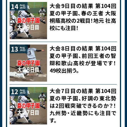
大会9日目の結果 第104回
14
Aug
2022
夏の甲子園、春の王者 大阪
桐蔭高校の2戦目！地元 社高
校にも注目！
大会8日目の結果 第104回
13
Aug
2022
夏の甲子園、前回王者の智
辯和歌山高校が登場です！
49校出揃う。
大会7日目の結果 第104回
12
Aug
2022
夏の甲子園、好調の東北勢
は2回戦突破できるのか？！
九州勢・近畿勢にも注目で
す。