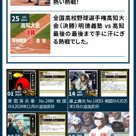
熱い熱戦！
全国高校野球選手権高知大
25
Jul
2022
会（決勝）明徳義塾 vs 高知
最後の最後まで手に汗にぎ
る熱戦でした。
01
14
Nov
Jan
2024
2025
貴田孫兵衛 No.2484 戦国
最上義光 No.10055 戦国IXA2025
IXA2024年11月の追加武将
年1月の追加武将
Dec
Aug