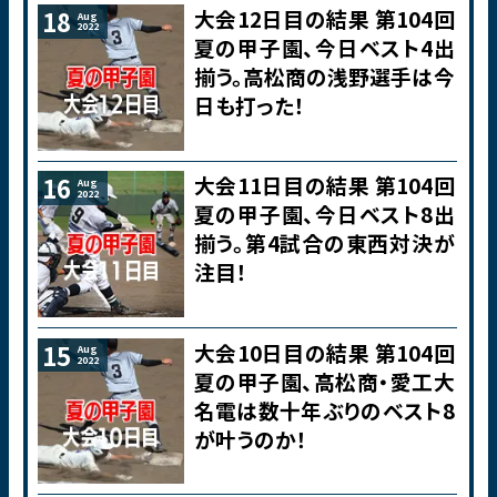
大会12日目の結果 第104回
18
Aug
2022
夏の甲子園、今日ベスト4出
揃う。高松商の浅野選手は今
日も打った！
大会11日目の結果 第104回
16
Aug
2022
夏の甲子園、今日ベスト8出
揃う。第4試合の東西対決が
注目！
大会10日目の結果 第104回
15
Aug
2022
夏の甲子園、高松商・愛工大
名電は数十年ぶりのベスト8
が叶うのか！