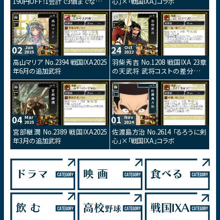
190円OFF！1会計で3個までなら購
心」×「戦国IXA」コラボ
入可能10月14日からの7日間！
02
24
Jun
Oct
2025
2022
高山マリア No.2394 戦国IXA2025
羽柴秀吉 No.1208 戦国IXA 23章
年6月の追加武将
の天武将 武将コストの差分総和
が防御効果に加算されるスキルを
持つ武将カードです。
04
01
Mar
Nov
2025
2024
宮部継潤 No.2389 戦国IXA2025
佐渡島方治 No.2614 「るろうに剣
年3月の追加武将
心」×「戦国IXA」コラボ