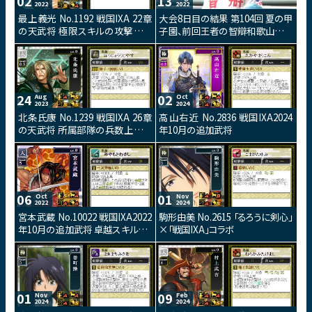
02
13
2022
2022
最上義光 No.1192 戦国IXA 22章
大会8日目の結果 第104回 夏の甲
の天武将 極限スキルの攻撃効果
子園、前回王者の智辯和歌山高校
が3倍になるスキルを持つ武将カ
が登場です！49校出揃う。
ードです。
24
02
Aug
Oct
2023
2024
北条氏康 No.1239 戦国IXA 26章
高山右近 No.2836 戦国IXA2024
の天武将 所属部隊の兵数上限値
年10月の追加武将
を上昇させる攻防スキルを持つ武
将カードです。
06
01
Oct
Nov
2022
2024
宮本武蔵 No.10022 戦国IXA2022
駒形由美 No.2615 「るろうに剣心」
年10月の追加武将 卓越スキルが2
×「戦国IXA」コラボ
回実行される防御用の武将カード
です。
01
09
Nov
Feb
2024
2024