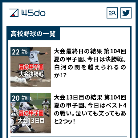
高校野球の一覧
大会最終日の結果 第104回
22
Aug
2022
夏の甲子園、今日は決勝戦。
白河の関を越えられるの
か！？
大会13日目の結果 第104回
20
Aug
2022
夏の甲子園、今日はベスト4
の戦い。泣いても笑ってもあ
と2つッ！