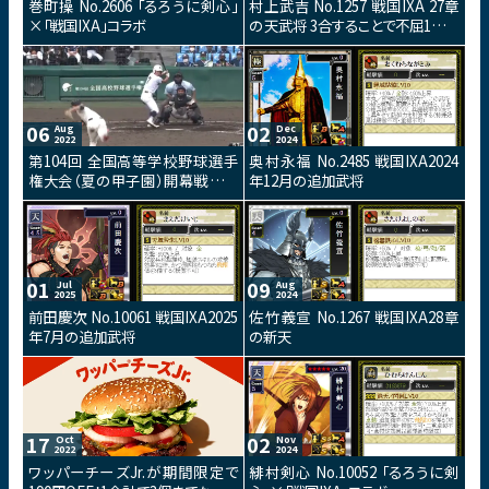
巻町操 No.2606 「るろうに剣心」
村上武吉 No.1257 戦国IXA 27章
×「戦国IXA」コラボ
の天武将 3合することで不屈1を付
与できるスキルを持つ武将カード
です。
06
02
Aug
Dec
2022
2024
第104回 全国高等学校野球選手
奥村永福 No.2485 戦国IXA2024
権大会（夏の甲子園）開幕戦は日
年12月の追加武将
大三島 vs 国学院栃木 この夏も始
まりました熱い熱戦！
01
09
Jul
Aug
2025
2024
前田慶次 No.10061 戦国IXA2025
佐竹義宣 No.1267 戦国IXA28章
年7月の追加武将
の新天
17
02
Oct
Nov
2022
2024
ワッパーチーズJr.が期間限定で
緋村剣心 No.10052 「るろうに剣